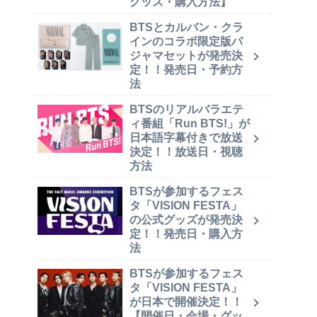
グッズ・購入方法】
BTSとカルバン・クラ
インのコラボ限定版パ
ジャマセットが発売決
定！！発売日・予約方
法
BTSのリアルバラエテ
ィ番組「Run BTS!」が
日本語字幕付きで放送
決定！！放送日・視聴
方法
BTSが参加するフェス
タ「VISION FESTA」
の公式グッズが発売決
定！！発売日・購入方
法
BTSが参加するフェス
タ「VISION FESTA」
が日本で開催決定！！
【開催日・会場・グッ