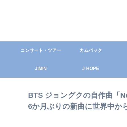
コンサート・ツアー
カムバック
JIMIN
J-HOPE
BTS ジョングクの自作曲「Ne
6か月ぶりの新曲に世界中か