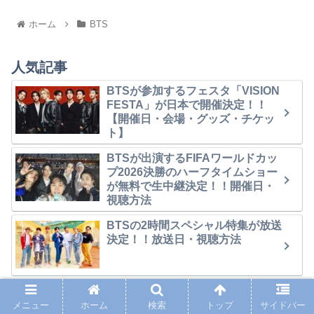
ホーム
BTS
人気記事
BTSが参加するフェスタ「VISION
FESTA」が日本で開催決定！！
【開催日・会場・グッズ・チケッ
ト】
BTSが出演するFIFAワールドカッ
プ2026決勝のハーフタイムショー
が無料で生中継決定！！開催日・
視聴方法
BTSの2時間スペシャル特集が放送
決定！！放送日・視聴方法
【地上波】BTSが出演するFIFAワ
ールドカップ決勝のハーフタイム
メニュー
ホーム
検索
トップ
サイドバー