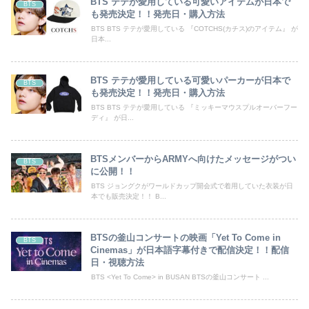
BTS テテが愛用している可愛いアイテムが日本で
BTS
も発売決定！！発売日・購入方法
BTS BTS テテが愛用している 『COTCHS(カチス)のアイテム』 が
日本...
BTS テテが愛用している可愛いパーカーが日本で
BTS
も発売決定！！発売日・購入方法
BTS BTS テテが愛用している 『ミッキーマウスプルオーバーフー
ディ』 が日...
BTSメンバーからARMYへ向けたメッセージがつい
BTS
に公開！！
BTS ジョングクがワールドカップ開会式で着用していた衣装が日
本でも販売決定！！ B...
BTSの釜山コンサートの映画「Yet To Come in
BTS
Cinemas」が日本語字幕付きで配信決定！！配信
日・視聴方法
BTS <Yet To Come> in BUSAN BTSの釜山コンサート ...