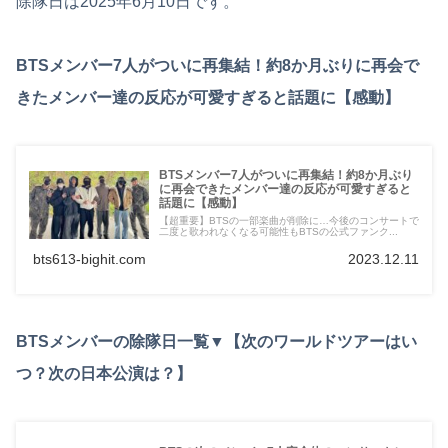
除隊日は2025年6月10日です。
BTSメンバー7人がついに再集結！約8か月ぶりに再会で
きたメンバー達の反応が可愛すぎると話題に【感動】
BTSメンバー7人がついに再集結！約8か月ぶり
に再会できたメンバー達の反応が可愛すぎると
話題に【感動】
【超重要】BTSの一部楽曲が削除に…今後のコンサートで
二度と歌われなくなる可能性もBTSの公式ファンク...
bts613-bighit.com
2023.12.11
BTSメンバーの除隊日一覧▼【次のワールドツアーはい
つ？次の日本公演は？】