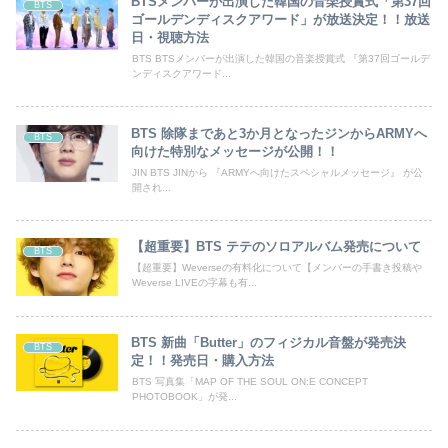
BTSメンバーが出演した韓国の音楽授賞式「第37回
BTS
ゴールデンディスクアワード」が放送決定！！放送
日・視聴方法
BTS BTSメンバーが出演した韓国の音楽授賞式 『第37回ゴールデ
ンディスクアワード...
BTS 除隊まであと3か月となったジンからARMYへ
BTS
向けた特別なメッセージが公開！！
JIN BTS JINから 『ARMYへ向けたスペシャルメッセージ』 が公
開され...
【超重要】BTS テテのソロアルバム発売について
BTS
【超重要】Weverseの有料化について【メンバーの手書き投稿や
Weverse LIVEの字幕も有...
BTS 新曲「Butter」のフィジカル音盤が発売決
BTS
定！！発売日・購入方法
BTS 写真集「MAP OF THE SOUL ON:E CONCEPT
PHOTOBOOK」が発...