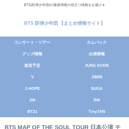
BTS(防弾少年団)の最新情報や役立つ情報をお届け🌷
BTS 防弾少年団 【まとめ情報サイト】
コンサート・ツアー
カムバック
グッズ情報
出演情報
放送予定
JUNG KOOK
V
JIMIN
J-HOPE
SUGA
JIN
RM
BT21
TinyTAN
BTS MAP OF THE SOUL TOUR 日本公演 チ