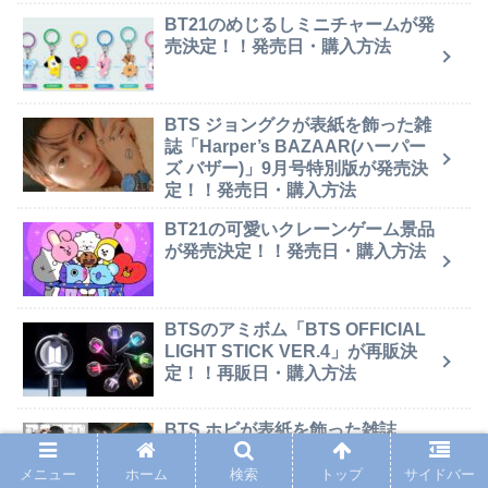
BT21のめじるしミニチャームが発
売決定！！発売日・購入方法
BTS ジョングクが表紙を飾った雑
誌「Harper’s BAZAAR(ハーパー
ズ バザー)」9月号特別版が発売決
定！！発売日・購入方法
BT21の可愛いクレーンゲーム景品
が発売決定！！発売日・購入方法
BTSのアミボム「BTS OFFICIAL
LIGHT STICK VER.4」が再販決
定！！再販日・購入方法
BTS ホビが表紙を飾った雑誌
「DAZED(デイズド)」J-HOPE特
別版が発売決定！！発売日・購入
メニュー
ホーム
検索
トップ
サイドバー