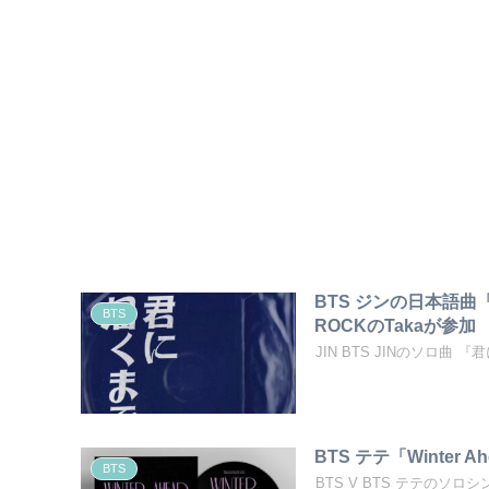
BTS ジンの日本語曲
BTS
ROCKのTakaが参加
JIN BTS JINのソロ曲 『
BTS テテ「Winte
BTS
BTS V BTS テテのソロシ