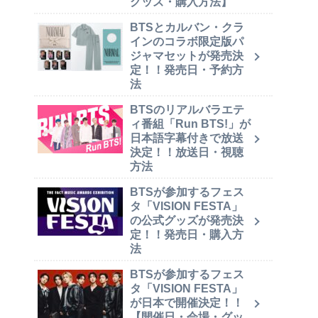
グッズ・購入方法】
BTSとカルバン・クラ
インのコラボ限定版パ
ジャマセットが発売決
定！！発売日・予約方
法
BTSのリアルバラエテ
ィ番組「Run BTS!」が
日本語字幕付きで放送
決定！！放送日・視聴
方法
BTSが参加するフェス
タ「VISION FESTA」
の公式グッズが発売決
定！！発売日・購入方
法
BTSが参加するフェス
タ「VISION FESTA」
が日本で開催決定！！
【開催日・会場・グッ