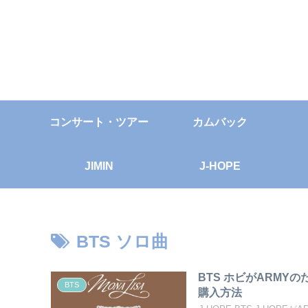
コンサート・ツアー
カムバック
JIMIN
J-HOPE
BTS ソロ曲
BTS ホビがARM
BTS
購入方法