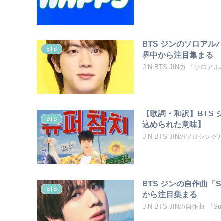
BTS ジンのソロアル
BTS
界中から注目集まる
JIN BTS JINの 『ソ
【歌詞・和訳】BTS ジ
BTS
込められた意味】
JIN BTS JINのソロシング
BTS ジンの自作曲「S
BTS
から注目集まる
JIN BTS JINの自作曲 『Supe