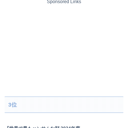
Sponsored Links
3位