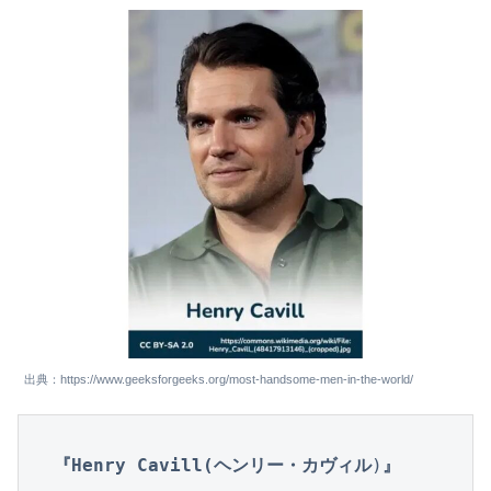
出典：https://www.geeksforgeeks.org/most-handsome-men-in-the-world/
『Henry Cavill(ヘンリー・カヴィル
)
』