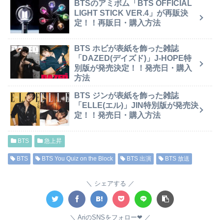
BTSのアミボム「BTS OFFICIAL
LIGHT STICK VER.4」が再販決
定！！再販日・購入方法
BTS ホビが表紙を飾った雑誌
「DAZED(デイズド)」J-HOPE特
別版が発売決定！！発売日・購入
方法
BTS ジンが表紙を飾った雑誌
「ELLE(エル)」JIN特別版が発売決
定！！発売日・購入方法
BTS
急上昇
BTS
BTS You Quiz on the Block
BTS 出演
BTS 放送
シェアする
AriのSNSをフォロー❤︎