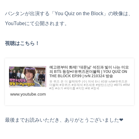
バンタンが出演する「You Quiz on the Block」の映像は、
YouTubeにて公開されます。
視聴はこちら！
예고편부터 화제! '대문남' 석진과 빛이 나는 미모
의 BTS 등장♥#유퀴즈온더블럭 | YOU QUIZ ON
THE BLOCK EP.99 | tvN 210324 방송
유 퀴즈 온 더 블럭매주 (수) 저녁 8시 40분 tvN#유퀴즈온
더블럭 #유퀴즈 #유재석 #조세호 #방탄소년단 #BTS #RM
#진 #슈가 #제이홉 #지민 #뷔 #정국
www.youtube.com
最後までお読みいただき、ありがとうございました❤︎