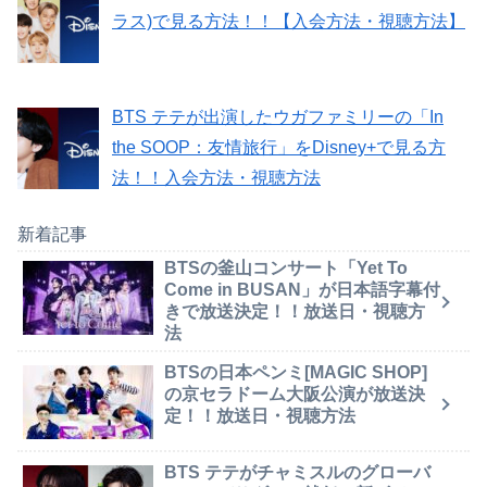
ラス)で見る方法！！【入会方法・視聴方法】
BTS テテが出演したウガファミリーの「In
the SOOP：友情旅行」をDisney+で見る方
法！！入会方法・視聴方法
新着記事
BTSの釜山コンサート「Yet To
Come in BUSAN」が日本語字幕付
きで放送決定！！放送日・視聴方
法
BTSの日本ペンミ[MAGIC SHOP]
の京セラドーム大阪公演が放送決
定！！放送日・視聴方法
BTS テテがチャミスルのグローバ