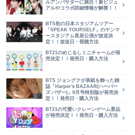
ルアンバサダーに就任！新ビジュ
アルやコラボ詳細情報が解禁！！
BTS初の日本スタジアムツアー
「SPEAK YOURSELF」のヤンマ
ースタジアム長居公演が放送決
定！！放送日・視聴方法
BT21のめじるしミニチャームが発
売決定！！発売日・購入方法
BTS ジョングクが表紙を飾った雑
誌「Harper’s BAZAAR(ハーパー
ズ バザー)」9月号特別版が発売決
定！！発売日・購入方法
BT21の可愛いクレーンゲーム景品
が発売決定！！発売日・購入方法