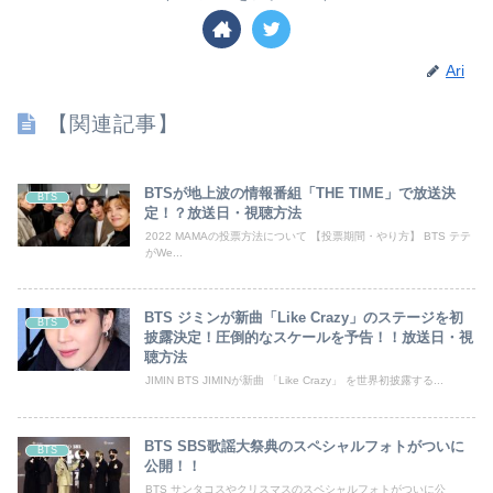
Ari
【関連記事】
BTSが地上波の情報番組「THE TIME」で放送決
BTS
定！？放送日・視聴方法
2022 MAMAの投票方法について 【投票期間・やり方】 BTS テテ
がWe...
BTS ジミンが新曲「Like Crazy」のステージを初
BTS
披露決定！圧倒的なスケールを予告！！放送日・視
聴方法
JIMIN BTS JIMINが新曲 「Like Crazy」 を世界初披露する...
BTS SBS歌謡大祭典のスペシャルフォトがついに
BTS
公開！！
BTS サンタコスやクリスマスのスペシャルフォトがついに公