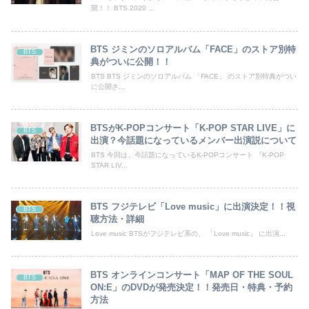
開！！ BTS 2020 ...
BTS ジミンのソロアルバム「FACE」のストア別特
BTS
典がついに公開！！
BTS BTS ジミンのソロアルバム 「FACE」 のストア別特典がつい
に公開さ...
BTSがK-POPコンサート「K-POP STAR LIVE」に
BTS
出演？今話題になっているメンバー出演説について
BTS 今回は、今話題になっているK-POPコンサート 『K-POP
STAR LIV...
BTS フジテレビ「Love music」に出演決定！！視
BTS
聴方法・詳細
Love music BTSがフジテレビ系の、 「Love music」 に出演...
BTS オンラインコンサート「MAP OF THE SOUL
BTS
ON:E」のDVDが発売決定！！発売日・特典・予約
方法