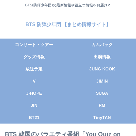
BTS(防弾少年団)の最新情報や役立つ情報をお届け🌷
BTS 防弾少年団 【まとめ情報サイト】
コンサート・ツアー
カムバック
グッズ情報
出演情報
放送予定
JUNG KOOK
V
JIMIN
J-HOPE
SUGA
JIN
RM
BT21
TinyTAN
BTS 韓国のバラエティ番組「You Quiz on