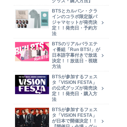
グッズ・購入方法】
BTSとカルバン・クラ
インのコラボ限定版パ
ジャマセットが発売決
定！！発売日・予約方
法
BTSのリアルバラエテ
ィ番組「Run BTS!」が
日本語字幕付きで放送
決定！！放送日・視聴
方法
BTSが参加するフェス
タ「VISION FESTA」
の公式グッズが発売決
定！！発売日・購入方
法
BTSが参加するフェス
タ「VISION FESTA」
が日本で開催決定！！
【開催日・会場・グッ