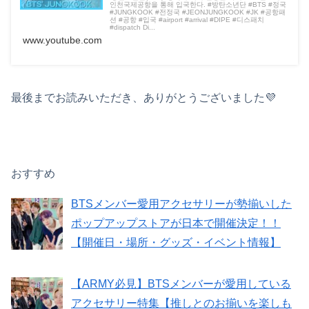
인천국제공항을 통해 입국한다. #방탄소년단 #BTS #정국
#JUNGKOOK #전정국 #JEONJUNGKOOK #JK #공항패
션 #공항 #입국 #airport #arrival #DIPE #디스패치
#dispatch Di...
www.youtube.com
最後までお読みいただき、ありがとうございました💜
おすすめ
BTSメンバー愛用アクセサリーが勢揃いした
ポップアップストアが日本で開催決定！！
【開催日・場所・グッズ・イベント情報】
【ARMY必見】BTSメンバーが愛用している
アクセサリー特集【推しとのお揃いを楽しも