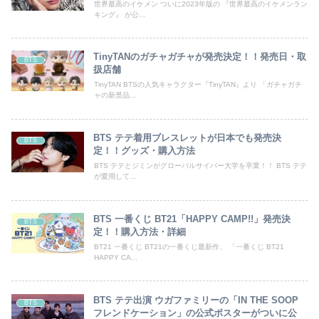
世界最高のイケメン ついに2023年版の 『世界最高のイケメンラン
キング』 が公...
TinyTANのガチャガチャが発売決定！！発売日・取
BTS
扱店舗
TinyTAN BTSの人気キャラクター『TinyTAN』より 「ガチャガチ
ャの新景品...
BTS テテ着用ブレスレットが日本でも発売決
BTS
定！！グッズ・購入方法
BTS テテとジミンがグローバルサイバー大学を卒業！！ BTS テテ
が愛用して...
BTS 一番くじ BT21「HAPPY CAMP!!」発売決
BTS
定！！購入方法・詳細
BT21 一番くじ BT21の一番くじ最新作、 「一番くじ BT21
HAPPY CA...
BTS テテ出演 ウガファミリーの「IN THE SOOP
BTS
フレンドケーション」の公式ポスターがついに公