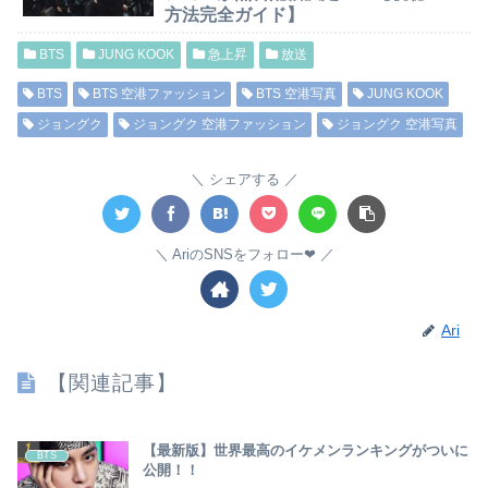
方法完全ガイド】
BTS
JUNG KOOK
急上昇
放送
BTS
BTS 空港ファッション
BTS 空港写真
JUNG KOOK
ジョングク
ジョングク 空港ファッション
ジョングク 空港写真
シェアする
AriのSNSをフォロー❤︎
Ari
【関連記事】
【最新版】世界最高のイケメンランキングがついに
BTS
公開！！