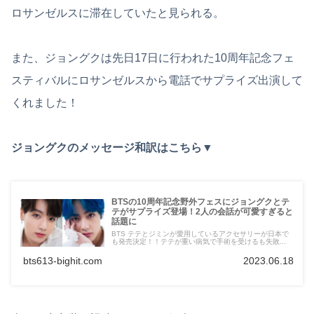
ロサンゼルスに滞在していたと見られる。
また、ジョングクは先日17日に行われた10周年記念フェ
スティバルにロサンゼルスから電話でサプライズ出演して
くれました！
ジョングクのメッセージ和訳はこちら▼
BTSの10周年記念野外フェスにジョングクとテ
テがサプライズ登場！2人の会話が可愛すぎると
話題に
BTS テテとジミンが愛用しているアクセサリーが日本で
も発売決定！！テテが重い病気で手術を受けるも失敗...
bts613-bighit.com
2023.06.18