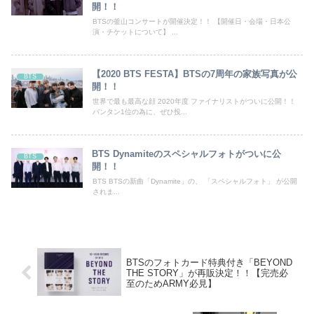
開！！
BTSの釜山コンサートが開催決定！！ 【開催日・会場・日本公
演・チケットについて】 ...
【2020 BTS FESTA】BTSの7周年の家族写真が公
BTS
開！！
世界で最も最高な顔 2020年度 ファイナリストがついに公開！！
バンタン1位の為に、ぜひ投...
BTS Dynamiteのスペシャルフォトがついに公
BTS
開！！
BTS BTSの新曲「Dynamite」の、 「スペシャルフォト」 が公開
されま...
BTSのフォトカード特典付き「BEYOND
THE STORY」が再販決定！！【完売必
至のためARMY必見】