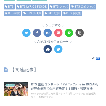
BTS
BTS LYRICS INSIDE
BTS グッズ
BTS 公式グッズ
BTS 和訳
BTS 掛け声
BTS 歌詞
BTS 歌詞集
シェアする
AriのSNSをフォロー❤︎
Ari
【関連記事】
BTS 釜山コンサート「Yet To Come in BUSAN」
BTS
が完全無料で生中継決定！！日時・視聴方法
BTS テテが出演した韓国ドラマ「花郎 (ファラン)」が放送決
定！！ BTSのスマホ...