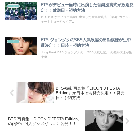
BTSがデビュー当時に出演した音楽授賞式が放送決
BTS
定！！放送日・視聴方法
BTS BTSがデビュー当時に出演した音楽授賞式 『第3回ガオンチ
ャートミュージックア...
BTS ジョングクのSBS人気歌謡の出勤模様が生中
BTS
継決定！！日時・視聴方法
Jung Kook BTS ジョングクの 「SBS人気歌謡』 の出勤模様が生
中継...
BTS掲載 写真集「DICON D’FESTA
Edition」が日本でも発売決定！！発売
日・予約方法
BTS 写真集「DICON D’FESTA Edition」
の内容や封入グッズがついに公開！！