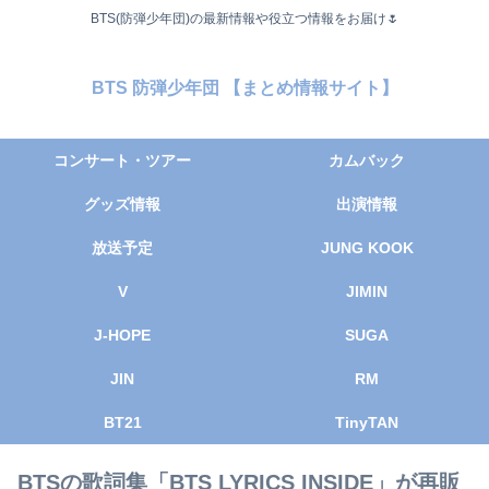
BTS(防弾少年団)の最新情報や役立つ情報をお届け🌷
BTS 防弾少年団 【まとめ情報サイト】
コンサート・ツアー
カムバック
グッズ情報
出演情報
放送予定
JUNG KOOK
V
JIMIN
J-HOPE
SUGA
JIN
RM
BT21
TinyTAN
BTSの歌詞集「BTS LYRICS INSIDE」が再販