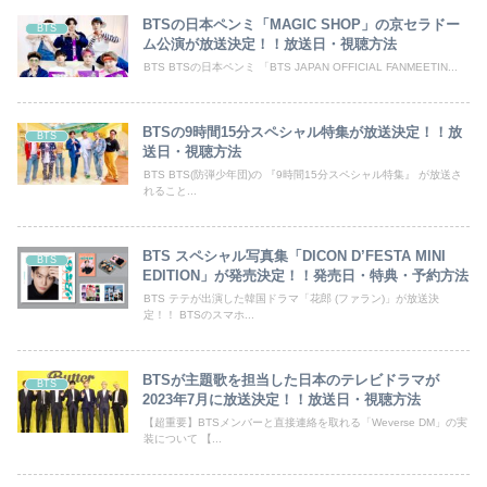
BTSの日本ペンミ「MAGIC SHOP」の京セラドー
BTS
ム公演が放送決定！！放送日・視聴方法
BTS BTSの日本ペンミ 「BTS JAPAN OFFICIAL FANMEETIN...
BTSの9時間15分スペシャル特集が放送決定！！放
BTS
送日・視聴方法
BTS BTS(防弾少年団)の 『9時間15分スペシャル特集』 が放送さ
れること...
BTS スペシャル写真集「DICON D’FESTA MINI
BTS
EDITION」が発売決定！！発売日・特典・予約方法
BTS テテが出演した韓国ドラマ「花郎 (ファラン)」が放送決
定！！ BTSのスマホ...
BTSが主題歌を担当した日本のテレビドラマが
BTS
2023年7月に放送決定！！放送日・視聴方法
【超重要】BTSメンバーと直接連絡を取れる「Weverse DM」の実
装について 【...