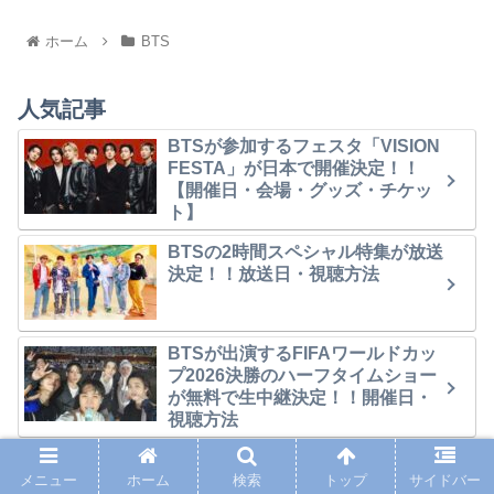
ホーム
BTS
人気記事
BTSが参加するフェスタ「VISION
FESTA」が日本で開催決定！！
【開催日・会場・グッズ・チケッ
ト】
BTSの2時間スペシャル特集が放送
決定！！放送日・視聴方法
BTSが出演するFIFAワールドカッ
プ2026決勝のハーフタイムショー
が無料で生中継決定！！開催日・
視聴方法
【地上波】BTSが出演するFIFAワ
メニュー
ホーム
検索
トップ
サイドバー
ールドカップ決勝のハーフタイム