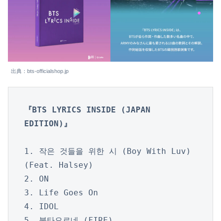
出典：bts-officialshop.jp
『BTS LYRICS INSIDE (JAPAN 
EDITION)』
1. 작은 것들을 위한 시 (Boy With Luv) 
(Feat. Halsey)

2. ON

3. Life Goes On

4. IDOL

5. 불타오르네 (FIRE)
