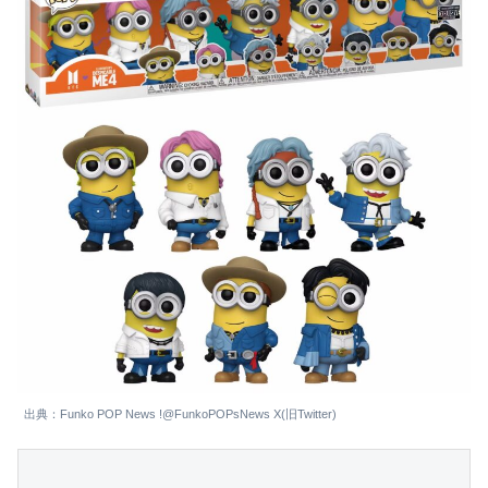
出典：Funko POP News !@FunkoPOPsNews X(旧Twitter)