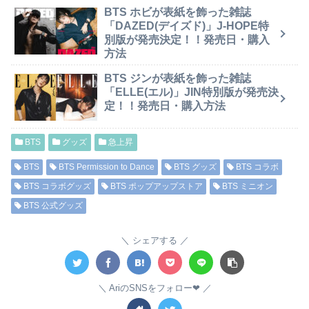
BTS ホビが表紙を飾った雑誌
「DAZED(デイズド)」J-HOPE特
別版が発売決定！！発売日・購入
方法
BTS ジンが表紙を飾った雑誌
「ELLE(エル)」JIN特別版が発売決
定！！発売日・購入方法
BTS
グッズ
急上昇
BTS
BTS Permission to Dance
BTS グッズ
BTS コラボ
BTS コラボグッズ
BTS ポップアップストア
BTS ミニオン
BTS 公式グッズ
シェアする
AriのSNSをフォロー❤︎