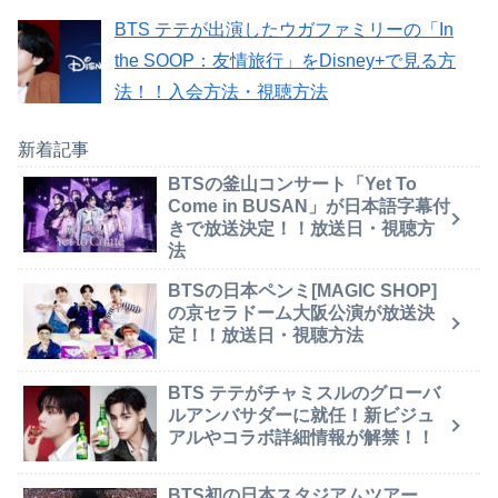
BTS テテが出演したウガファミリーの「In
the SOOP：友情旅行」をDisney+で見る方
法！！入会方法・視聴方法
新着記事
BTSの釜山コンサート「Yet To
Come in BUSAN」が日本語字幕付
きで放送決定！！放送日・視聴方
法
BTSの日本ペンミ[MAGIC SHOP]
の京セラドーム大阪公演が放送決
定！！放送日・視聴方法
BTS テテがチャミスルのグローバ
ルアンバサダーに就任！新ビジュ
アルやコラボ詳細情報が解禁！！
BTS初の日本スタジアムツアー