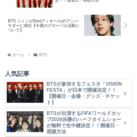
定！！放送日・視聴方法
BTS ジミンがDior(ディオール)のアンバ
サダーに就任【今後のグローバル活動に
ついて】
ホーム
BTS
人気記事
BTSが参加するフェスタ「VISION
FESTA」が日本で開催決定！！
【開催日・会場・グッズ・チケッ
ト】
BTSが出演するFIFAワールドカッ
プ2026決勝のハーフタイムショー
が無料で生中継決定！！開催日・
視聴方法