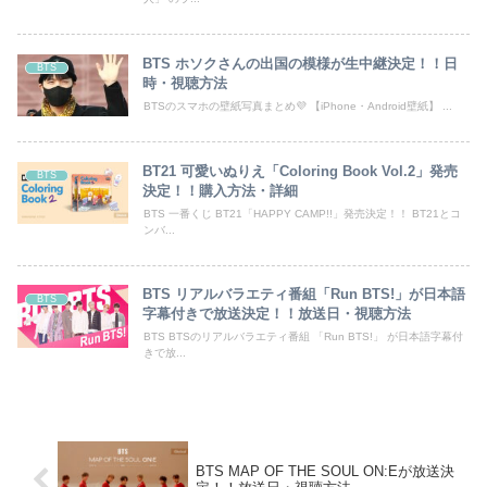
BTS ホソクさんの出国の模様が生中継決定！！日
BTS
時・視聴方法
BTSのスマホの壁紙写真まとめ💜 【iPhone・Android壁紙】 ...
BT21 可愛いぬりえ「Coloring Book Vol.2」発売
BTS
決定！！購入方法・詳細
BTS 一番くじ BT21「HAPPY CAMP!!」発売決定！！ BT21とコ
ンバ...
BTS リアルバラエティ番組「Run BTS!」が日本語
BTS
字幕付きで放送決定！！放送日・視聴方法
BTS BTSのリアルバラエティ番組 「Run BTS!」 が日本語字幕付
きで放...
BTS MAP OF THE SOUL ON:Eが放送決