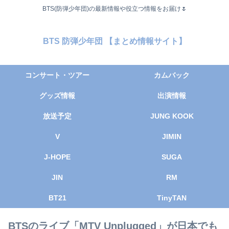
BTS(防弾少年団)の最新情報や役立つ情報をお届け🌷
BTS 防弾少年団 【まとめ情報サイト】
コンサート・ツアー
カムバック
グッズ情報
出演情報
放送予定
JUNG KOOK
V
JIMIN
J-HOPE
SUGA
JIN
RM
BT21
TinyTAN
BTSのライブ「MTV Unplugged」が日本でも