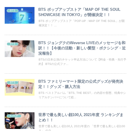
BTS ポップアップストア「MAP OF THE SOUL
BTS
SHOWCASE IN TOKYO」が開催決定！！
BTS ポップアップストア「POP-UP : MAP OF THE SOUL」が開
催決定！！ ...
BTS ジョングクのWeverse LIVEのメッセージを和
BTS
訳！！【今後の活動・新しい髪型・ボクシング・近
況報告】
BTSの日本公演のチケット申込方法について【料金・特典・先行予
約】 BTSの公式ファ...
BTS ファミリーマート限定の公式グッズが発売決
BTS
定！！グッズ・購入方法
BTS ベストアルバム「BTS, THE BEST」の内容や形態、特典やシ
リアルナンバーについて総...
世界で最も美しい顔100人 2021年度 ランキングま
K-POP
とめ！！
世界で最も美しい顔100人 2021年度の 「世界で最も美しい顔100
人」 のラ...