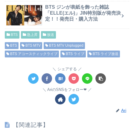
BTS ジンが表紙を飾った雑誌
「ELLE(エル)」JIN特別版が発売決
定！！発売日・購入方法
BTS
急上昇
放送
BTS
BTS MTV
BTS MTV Unplugged
BTS アコースティックライブ
BTS ライブ
BTS ライブ放送
シェアする
AriのSNSをフォロー❤︎
Ari
【関連記事】