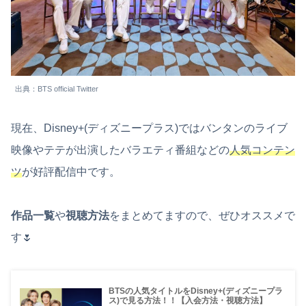
出典：BTS official Twitter
現在、Disney+(ディズニープラス)ではバンタンのライブ
映像やテテが出演したバラエティ番組などの
人気コンテン
ツ
が好評配信中です。
作品一覧
や
視聴方法
をまとめてますので、ぜひオススメで
す🌷
BTSの人気タイトルをDisney+(ディズニープラ
ス)で見る方法！！【入会方法・視聴方法】