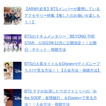
【ARMY必見】BTSメンバーが愛用している
アクセサリー特集【推しとのお揃いを楽しも
う！】
BTSのドキュメンタリー「BEYOND THE
STAR」が2023年12月に公開決定！！公開
日・チケット・視聴方法
BTSの人気タイトルをDisney+(ディズニープ
ラス)で見る方法！！【入会方法・視聴方法】
BTS テテが出演したウガファミリーの「In
the SOOP：友情旅行」をDisney+で見る方
法！！入会方法・視聴方法