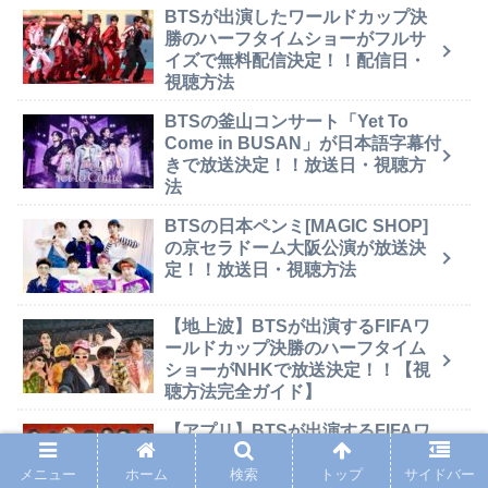
BTSが出演したワールドカップ決
勝のハーフタイムショーがフルサ
イズで無料配信決定！！配信日・
視聴方法
BTSの釜山コンサート「Yet To
Come in BUSAN」が日本語字幕付
きで放送決定！！放送日・視聴方
法
BTSの日本ペンミ[MAGIC SHOP]
の京セラドーム大阪公演が放送決
定！！放送日・視聴方法
【地上波】BTSが出演するFIFAワ
ールドカップ決勝のハーフタイム
ショーがNHKで放送決定！！【視
聴方法完全ガイド】
【アプリ】BTSが出演するFIFAワ
ールドカップ決勝のハーフタイム
ショーが無料配信決定！！【視聴
メニュー
ホーム
検索
トップ
サイドバー