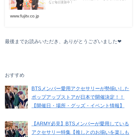
など毎日更新中！
www.fujitv.co.jp
最後までお読みいただき、ありがとうございました❤︎
おすすめ
BTSメンバー愛用アクセサリーが勢揃いした
ポップアップストアが日本で開催決定！！
【開催日・場所・グッズ・イベント情報】
【ARMY必見】BTSメンバーが愛用している
アクセサリー特集【推しとのお揃いを楽しも