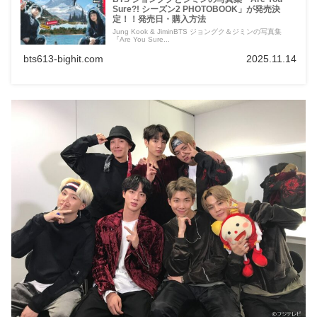
Sure?! シーズン2 PHOTOBOOK」が発売決
定！！発売日・購入方法
Jung Kook & JiminBTS ジョングク＆ジミンの写真集
『Are You Sure...
bts613-bighit.com
2025.11.14