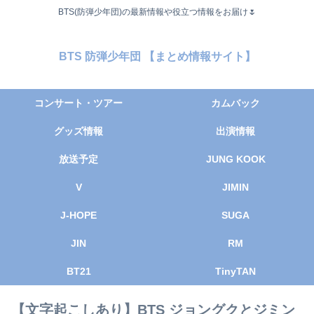
BTS(防弾少年団)の最新情報や役立つ情報をお届け🌷
BTS 防弾少年団 【まとめ情報サイト】
コンサート・ツアー
カムバック
グッズ情報
出演情報
放送予定
JUNG KOOK
V
JIMIN
J-HOPE
SUGA
JIN
RM
BT21
TinyTAN
【文字起こしあり】BTS ジョングクとジミン