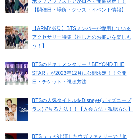
ポップアップストアが日本で開催決定！！
【開催日・場所・グッズ・イベント情報】
【ARMY必見】BTSメンバーが愛用している
アクセサリー特集【推しとのお揃いを楽しも
う！】
BTSのドキュメンタリー「BEYOND THE
STAR」が2023年12月に公開決定！！公開
日・チケット・視聴方法
BTSの人気タイトルをDisney+(ディズニープ
ラス)で見る方法！！【入会方法・視聴方法】
BTS テテが出演したウガファミリーの「In