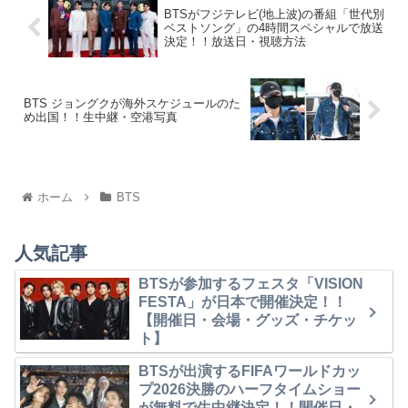
BTSがフジテレビ(地上波)の番組「世代別
ベストソング」の4時間スペシャルで放送
決定！！放送日・視聴方法
BTS ジョングクが海外スケジュールのた
め出国！！生中継・空港写真
ホーム
BTS
人気記事
BTSが参加するフェスタ「VISION
FESTA」が日本で開催決定！！
【開催日・会場・グッズ・チケッ
ト】
BTSが出演するFIFAワールドカッ
プ2026決勝のハーフタイムショー
が無料で生中継決定！！開催日・