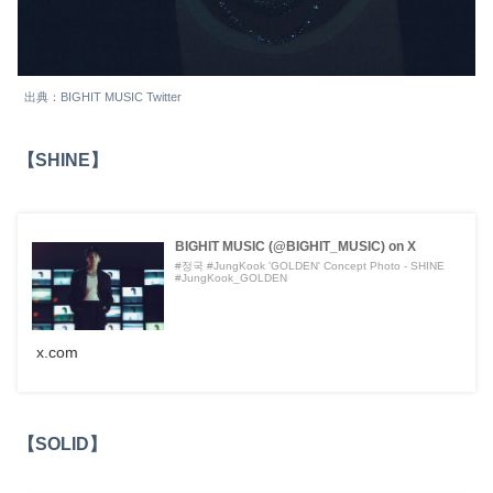
出典：BIGHIT MUSIC Twitter
【SHINE】
BIGHIT MUSIC (@BIGHIT_MUSIC) on X
#정국 #JungKook 'GOLDEN' Concept Photo - SHINE
#JungKook_GOLDEN
x.com
【SOLID】