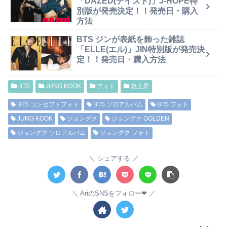
「DAZED(デイズド)」J-HOPE特
別版が発売決定！！発売日・購入
方法
BTS ジンが表紙を飾った雑誌
「ELLE(エル)」JIN特別版が発売決
定！！発売日・購入方法
BTS
JUNG KOOK
フォト
急上昇
BTS コンセプトフォト
BTS ソロアルバム
BTS フォト
JUNG KOOK
ジョングク
ジョングク GOLDEN
ジョングク ソロアルバム
ジョングク フォト
シェアする
AriのSNSをフォロー❤︎