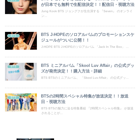
が日本でも無料で生配信決定！！配信日・視聴方法
Jung Kook BTS ジョングクが生出演する 『Seven』 のオンライ
ン...
BTS J-HOPEのソロアルバムのプロモーションスケ
BTS
ジュールがついに公開！！
J-HOPE BTS J-HOPEのソロアルバム 「Jack In The Box」 ...
BTS ミニアルバム「Skool Luv Affair」の公式グッ
BTS
ズが発売決定！！購入方法・詳細
BTS BTSのミニアルバム、 「Skool Luv Affair」 の公式グッ...
BTSの2時間スペシャル特集が放送決定！！放送
BTS
日・視聴方法
BTS BTSの魅力に迫る特集番組 『2時間スペシャル特集』 が放送
されることが...