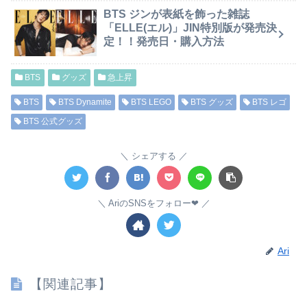
BTS ジンが表紙を飾った雑誌
「ELLE(エル)」JIN特別版が発売決
定！！発売日・購入方法
BTS
グッズ
急上昇
BTS
BTS Dynamite
BTS LEGO
BTS グッズ
BTS レゴ
BTS 公式グッズ
シェアする
AriのSNSをフォロー❤︎
Ari
【関連記事】