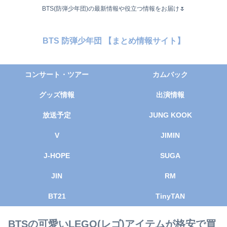
BTS(防弾少年団)の最新情報や役立つ情報をお届け🌷
BTS 防弾少年団 【まとめ情報サイト】
コンサート・ツアー
カムバック
グッズ情報
出演情報
放送予定
JUNG KOOK
V
JIMIN
J-HOPE
SUGA
JIN
RM
BT21
TinyTAN
BTSの可愛いLEGO(レゴ)アイテムが格安で買