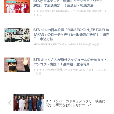
BTSが日本テレビ「年間ミュージックアワード
BTS
2022」で放送決定！！放送日・視聴方法
BTS タリョラ(Run BTS!)の新シリーズが2023年に公開決定！！
BTS ...
BTS ジンの日本公演「RUNSEOKJIN_EP.TOUR in
BTS
JAPAN」のローチケ先行&一般発売が決定！！発売
日・申込方法
#RUNSEOKJIN_EP.TOUR in JAPAN BTS JINの日本公演 『...
BTS ホソクさんが海外スケジュールのためタイ・
BTS
バンコクへ出国！！生中継・空港写真
BTS BTS J-HOPEが海外スケジュールのため 『タイ・バンコク』
へ出国...
BTSメンバーのドキュメンタリー映画に
関する重要なお知らせについて