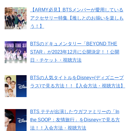
【ARMY必見】BTSメンバーが愛用している
アクセサリー特集【推しとのお揃いを楽しも
う！】
BTSのドキュメンタリー「BEYOND THE
STAR」が2023年12月に公開決定！！公開
日・チケット・視聴方法
BTSの人気タイトルをDisney+(ディズニープ
ラス)で見る方法！！【入会方法・視聴方法】
BTS テテが出演したウガファミリーの「In
the SOOP：友情旅行」をDisney+で見る方
法！！入会方法・視聴方法