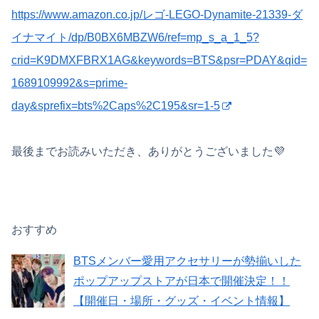
https://www.amazon.co.jp/レゴ-LEGO-Dynamite-21339-ダ
イナマイト/dp/B0BX6MBZW6/ref=mp_s_a_1_5?
crid=K9DMXFBRX1AG&keywords=BTS&psr=PDAY&qid=
1689109992&s=prime-
day&sprefix=bts%2Caps%2C195&sr=1-5
最後までお読みいただき、ありがとうございました💜
おすすめ
BTSメンバー愛用アクセサリーが勢揃いした
ポップアップストアが日本で開催決定！！
【開催日・場所・グッズ・イベント情報】