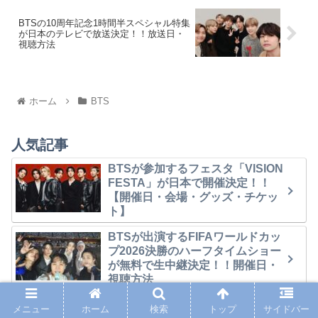
BTSの10周年記念1時間半スペシャル特集
が日本のテレビで放送決定！！放送日・
視聴方法
ホーム
BTS
人気記事
BTSが参加するフェスタ「VISION
FESTA」が日本で開催決定！！
【開催日・会場・グッズ・チケッ
ト】
BTSが出演するFIFAワールドカッ
プ2026決勝のハーフタイムショー
が無料で生中継決定！！開催日・
視聴方法
BTSの2時間スペシャル特集が放送
メニュー
ホーム
検索
トップ
サイドバー