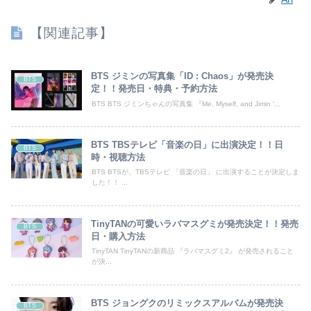
【関連記事】
BTS ジミンの写真集「ID : Chaos」が発売決
BTS
定！！発売日・特典・予約方法
BTS BTS ジミンちゃんの写真集 『Me, Myself, and Jimin ‘...
BTS TBSテレビ「音楽の日」に出演決定！！日
BTS
時・視聴方法
BTS BTSが、TBSテレビ 「音楽の日」 に出演することが決定しま
した！！ ...
TinyTANの可愛いラバマスグミが発売決定！！発売
BTS
日・購入方法
TinyTAN TinyTANの新商品 『ラバマスグミ2』 が発売されること
が決...
BTS ジョングクのリミックスアルバムが発売決
BTS