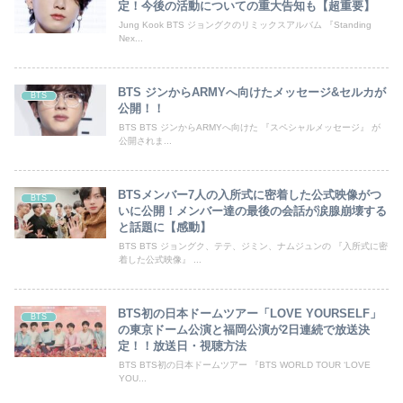
定！今後の活動についての重大告知も【超重要】
Jung Kook BTS ジョングクのリミックスアルバム 『Standing
Nex...
BTS ジンからARMYへ向けたメッセージ&セルカが
BTS
公開！！
BTS BTS ジンからARMYへ向けた 『スペシャルメッセージ』 が
公開されま...
BTSメンバー7人の入所式に密着した公式映像がつ
BTS
いに公開！メンバー達の最後の会話が涙腺崩壊する
と話題に【感動】
BTS BTS ジョングク、テテ、ジミン、ナムジュンの 『入所式に密
着した公式映像』 ...
BTS初の日本ドームツアー「LOVE YOURSELF」
BTS
の東京ドーム公演と福岡公演が2日連続で放送決
定！！放送日・視聴方法
BTS BTS初の日本ドームツアー 『BTS WORLD TOUR ‘LOVE
YOU...