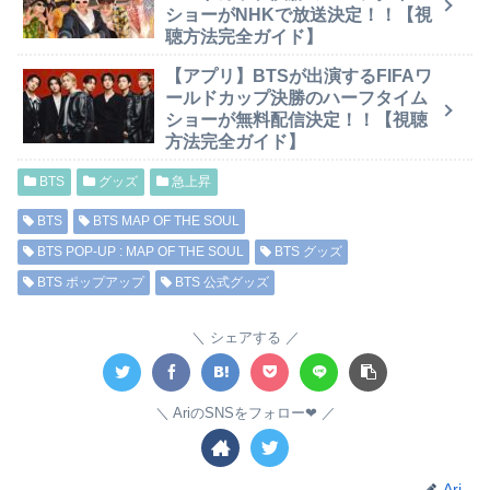
ショーがNHKで放送決定！！【視
聴方法完全ガイド】
【アプリ】BTSが出演するFIFAワ
ールドカップ決勝のハーフタイム
ショーが無料配信決定！！【視聴
方法完全ガイド】
BTS
グッズ
急上昇
BTS
BTS MAP OF THE SOUL
BTS POP-UP : MAP OF THE SOUL
BTS グッズ
BTS ポップアップ
BTS 公式グッズ
シェアする
AriのSNSをフォロー❤︎
Ari