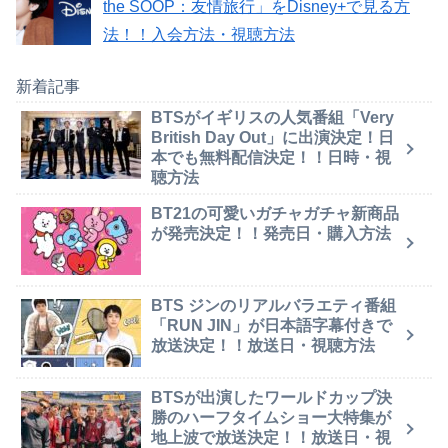
the SOOP：友情旅行」をDisney+で見る方
法！！入会方法・視聴方法
新着記事
BTSがイギリスの人気番組「Very
British Day Out」に出演決定！日
本でも無料配信決定！！日時・視
聴方法
BT21の可愛いガチャガチャ新商品
が発売決定！！発売日・購入方法
BTS ジンのリアルバラエティ番組
「RUN JIN」が日本語字幕付きで
放送決定！！放送日・視聴方法
BTSが出演したワールドカップ決
勝のハーフタイムショー大特集が
地上波で放送決定！！放送日・視