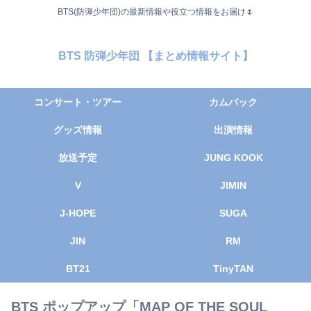
BTS(防弾少年団)の最新情報や役立つ情報をお届け🌷
BTS 防弾少年団 【まとめ情報サイト】
コンサート・ツアー
カムバック
グッズ情報
出演情報
放送予定
JUNG KOOK
V
JIMIN
J-HOPE
SUGA
JIN
RM
BT21
TinyTAN
BTS ポップアップ「MAP OF THE SOUL