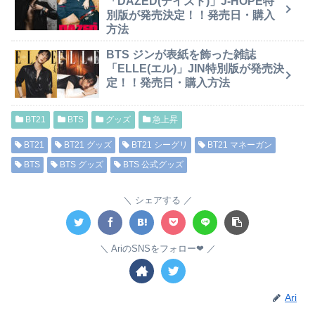
「DAZED(デイズド)」J-HOPE特
別版が発売決定！！発売日・購入
方法
BTS ジンが表紙を飾った雑誌
「ELLE(エル)」JIN特別版が発売決
定！！発売日・購入方法
BT21
BTS
グッズ
急上昇
BT21
BT21 グッズ
BT21 シーグリ
BT21 マネーガン
BTS
BTS グッズ
BTS 公式グッズ
シェアする
AriのSNSをフォロー❤︎
Ari