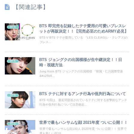
【関連記事】
BTS 即完売を記録したテテ愛用の可愛いブレスレ
BTS
ットが再販決定！！【完売必至のためARMY必見】
BTS V BTS テテが愛用している 『LES CLEIAS(レ・クレアス)の
ブレス...
BTS ジョングクの出国模様が生中継決定！！日
BTS
時・視聴方法
Jung Kook BTS ジョングクの出国模様 『韓国・仁川国際空港
&#x25b6...
BTS テテに対するアンチ行為や批判行為について
BTS
BTS 今回は、最近問題視されているテテに対する攻撃的なアンチ
行為や批判行為について注意喚起...
世界で最もハンサムな顔 2021年度 ついに公開！！
BTS
世界で最もハンサムな顔100人 2020年度 ついに公開！！ 世界で
最も美しい顔10...