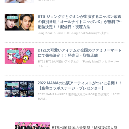
BTS ジョングクとジミンが出演するニッポン放送
BTS
の特別番組「オールナイトニッポンX」が無料で生
配信決定！！配信日・視聴方法
Jung Kook ＆ Jimin BTS Jung Kook＆Jiminが出演する ...
BT21の可愛いアイテムが全国のファミリーマート
BT21
にて発売決定！！発売日・取扱店舗
BT21 BT21の可愛いアイテムが 『Family Mart(ファミリーマー
ト)』 ...
2022 MAMAの出演アーティストがついに公開！！
BTS
【豪華コラボステージ・プレゼンター】
2022 MAMA AWARDS 世界最大級のK-POP音楽授賞式 「2022
MAM...
BTS出演 韓国の音楽祭「MBC歌謡大祭