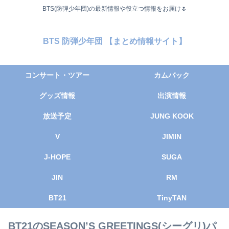
BTS(防弾少年団)の最新情報や役立つ情報をお届け🌷
BTS 防弾少年団 【まとめ情報サイト】
コンサート・ツアー
カムバック
グッズ情報
出演情報
放送予定
JUNG KOOK
V
JIMIN
J-HOPE
SUGA
JIN
RM
BT21
TinyTAN
BT21のSEASON’S GREETINGS(シーグリ)パ