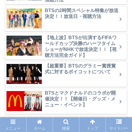
BTSの2時間スペシャル特集が放送
決定！！放送日・視聴方法
【地上波】BTSが出演するFIFAワ
ールドカップ決勝のハーフタイム
ショーがNHKで放送決定！！【視
聴方法完全ガイド】
【超重要】BTSのグラミー賞授賞
式に対するボイコットについて
BTSとマクドナルドのコラボが開
催決定！！【開催日・グッズ・メ
ニュー・イベント】
BT21とマクドナルドのコラボが7
月14日(火)より開催決定！！【開催
メニュー
ホーム
検索
トップ
サイドバー
日・グッズ・メニュー・イベン