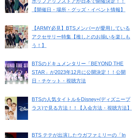
ポップアップストアが日本で開催決定！！
【開催日・場所・グッズ・イベント情報】
【ARMY必見】BTSメンバーが愛用している
アクセサリー特集【推しとのお揃いを楽しも
う！】
BTSのドキュメンタリー「BEYOND THE
STAR」が2023年12月に公開決定！！公開
日・チケット・視聴方法
BTSの人気タイトルをDisney+(ディズニープ
ラス)で見る方法！！【入会方法・視聴方法】
BTS テテが出演したウガファミリーの「In