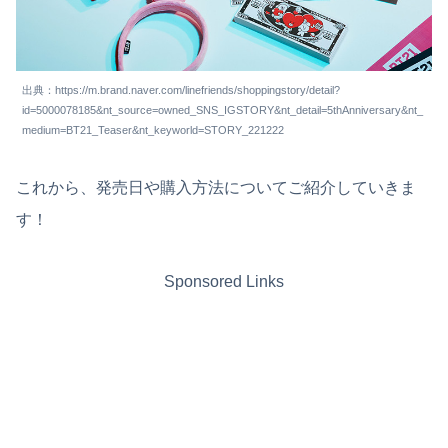
出典：https://m.brand.naver.com/linefriends/shoppingstory/detail?
id=5000078185&nt_source=owned_SNS_IGSTORY&nt_detail=5thAnniversary&nt_
medium=BT21_Teaser&nt_keyworld=STORY_221222
これから、発売日や購入方法についてご紹介していきま
す！
Sponsored Links