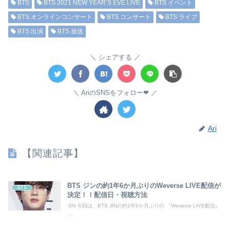
BTS
BTS 2021 NEW YEAR’S EVE LIVE
BTS イベント
BTS オンラインコンサート
BTS コンサート
BTS ライブ
BTS 出演
BTS 放送
シェアする
AriのSNSをフォロー❤︎
Ari
【関連記事】
BTS ジンの約1年6か月ぶりのWeverse LIVE配信が
BTS
決定！！配信日・視聴方法
JIN 今回は、BTS JINの約1年6か月ぶりの 『Weverse LIVE配信』
...