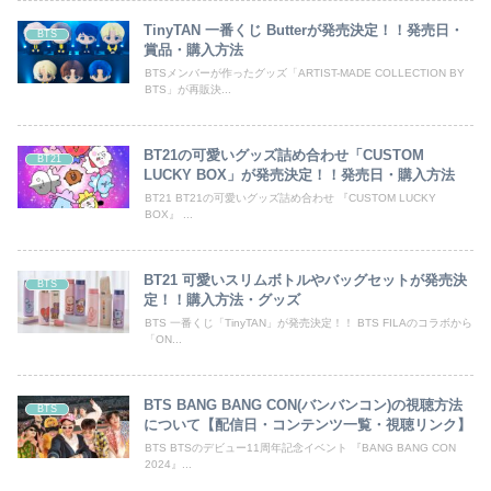
TinyTAN 一番くじ Butterが発売決定！！発売日・
BTS
賞品・購入方法
BTSメンバーが作ったグッズ「ARTIST-MADE COLLECTION BY
BTS」が再販決...
BT21の可愛いグッズ詰め合わせ「CUSTOM
BT21
LUCKY BOX」が発売決定！！発売日・購入方法
BT21 BT21の可愛いグッズ詰め合わせ 『CUSTOM LUCKY
BOX』 ...
BT21 可愛いスリムボトルやバッグセットが発売決
BTS
定！！購入方法・グッズ
BTS 一番くじ「TinyTAN」が発売決定！！ BTS FILAのコラボから
「ON...
BTS BANG BANG CON(バンバンコン)の視聴方法
BTS
について【配信日・コンテンツ一覧・視聴リンク】
BTS BTSのデビュー11周年記念イベント 『BANG BANG CON
2024』...