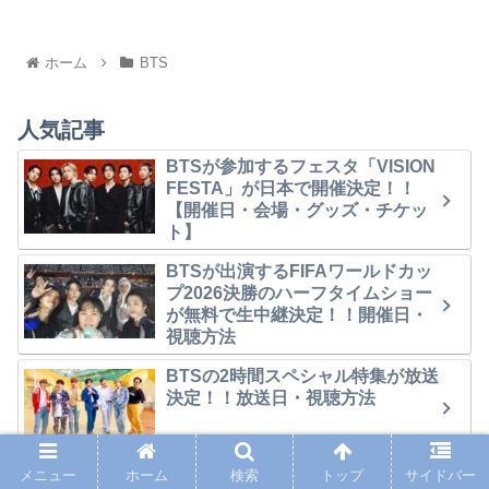
ホーム
BTS
人気記事
BTSが参加するフェスタ「VISION
FESTA」が日本で開催決定！！
【開催日・会場・グッズ・チケッ
ト】
BTSが出演するFIFAワールドカッ
プ2026決勝のハーフタイムショー
が無料で生中継決定！！開催日・
視聴方法
BTSの2時間スペシャル特集が放送
決定！！放送日・視聴方法
【地上波】BTSが出演するFIFAワ
メニュー
ホーム
検索
トップ
サイドバー