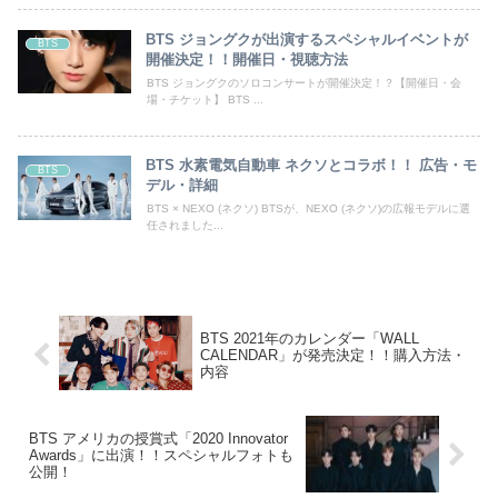
BTS ジョングクが出演するスペシャルイベントが
BTS
開催決定！！開催日・視聴方法
BTS ジョングクのソロコンサートが開催決定！？【開催日・会
場・チケット】 BTS ...
BTS 水素電気自動車 ネクソとコラボ！！ 広告・モ
BTS
デル・詳細
BTS × NEXO (ネクソ) BTSが、NEXO (ネクソ)の広報モデルに選
任されました...
BTS 2021年のカレンダー「WALL
CALENDAR」が発売決定！！購入方法・
内容
BTS アメリカの授賞式「2020 Innovator
Awards」に出演！！スペシャルフォトも
公開！