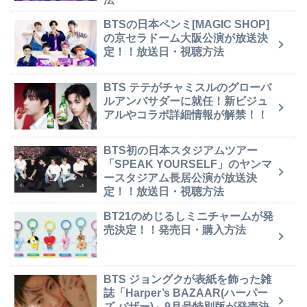
BTSの日本ペンミ[MAGIC SHOP]
の京セラドーム大阪公演が放送決
定！！放送日・視聴方法
BTS テテがチャミスルのグローバ
ルアンバサダーに就任！新ビジュ
アルやコラボ詳細情報が解禁！！
BTS初の日本スタジアムツアー
「SPEAK YOURSELF」のヤンマ
ースタジアム長居公演が放送決
定！！放送日・視聴方法
BT21のめじるしミニチャームが発
売決定！！発売日・購入方法
BTS ジョングクが表紙を飾った雑
誌「Harper’s BAZAAR(ハーパー
ズ バザー)」9月号特別版が発売決