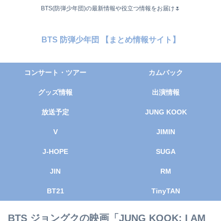
BTS(防弾少年団)の最新情報や役立つ情報をお届け🌷
BTS 防弾少年団 【まとめ情報サイト】
コンサート・ツアー
カムバック
グッズ情報
出演情報
放送予定
JUNG KOOK
V
JIMIN
J-HOPE
SUGA
JIN
RM
BT21
TinyTAN
BTS ジョングクの映画「JUNG KOOK: I AM