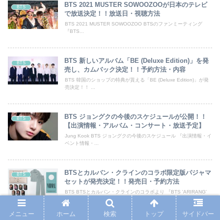
BTS 2021 MUSTER SOWOOZOOが日本のテレビ
BTS
で放送決定！！放送日・視聴方法
BTS 2021 MUSTER SOWOOZOO BTSのファンミーティング
『BTS...
BTS 新しいアルバム「BE (Deluxe Edition)」を発
BTS
売し、カムバック決定！！予約方法・内容
BTS 韓国のショップの特典が貰える「BE (Deluxe Edition)」が発
売決定！！ ...
BTS ジョングクの今後のスケジュールが公開！！
BTS
【出演情報・アルバム・コンサート・放送予定】
Jung Kook BTS ジョングクの今後のスケジュール 『出演情報・イ
ベント情報・...
BTSとカルバン・クラインのコラボ限定版パジャマ
BTS
セットが発売決定！！発売日・予約方法
BTS BTSとカルバン・クラインのコラボより 『BTS 'ARIRANG'
(NOR...
メニュー
ホーム
検索
トップ
サイドバー