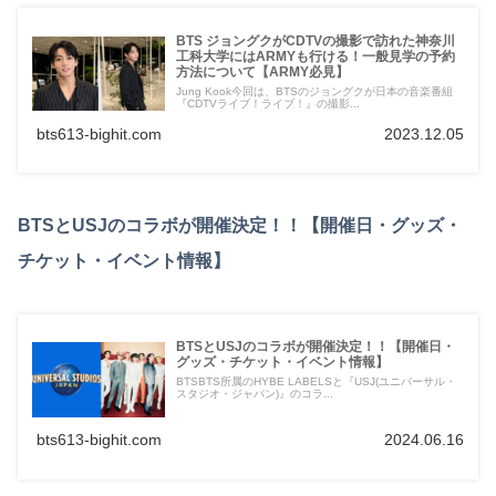
BTS ジョングクがCDTVの撮影で訪れた神奈川
工科大学にはARMYも行ける！一般見学の予約
方法について【ARMY必見】
Jung Kook今回は、BTSのジョングクが日本の音楽番組
『CDTVライブ！ライブ！』の撮影...
bts613-bighit.com
2023.12.05
BTSとUSJのコラボが開催決定！！【開催日・グッズ・
チケット・イベント情報】
BTSとUSJのコラボが開催決定！！【開催日・
グッズ・チケット・イベント情報】
BTSBTS所属のHYBE LABELSと『USJ(ユニバーサル・
スタジオ・ジャパン)』のコラ...
bts613-bighit.com
2024.06.16