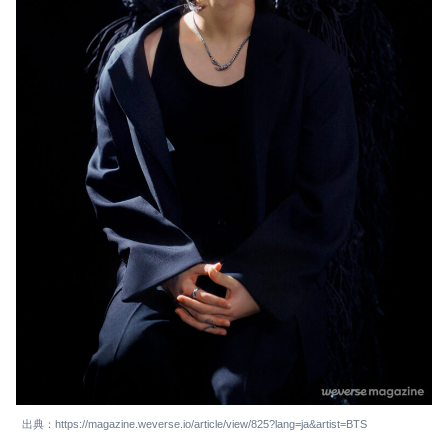
出典：https://magazine.weverse.io/article/view/825?lang=ja&artist=BTS