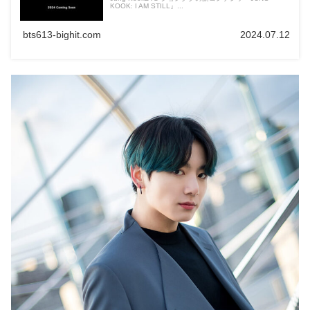
KOOK: I AM STILL』...
bts613-bighit.com
2024.07.12