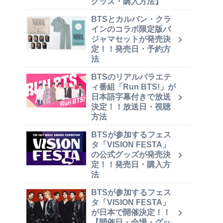
グッズ・購入方法】
BTSとカルバン・クラ
インのコラボ限定版パ
ジャマセットが発売決
定！！発売日・予約方
法
BTSのリアルバラエテ
ィ番組「Run BTS!」が
日本語字幕付きで放送
決定！！放送日・視聴
方法
BTSが参加するフェス
タ「VISION FESTA」
の公式グッズが発売決
定！！発売日・購入方
法
BTSが参加するフェス
タ「VISION FESTA」
が日本で開催決定！！
【開催日・会場・グッ