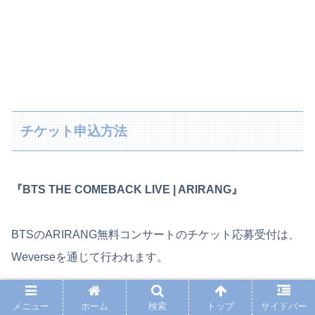
チケット申込方法
『BTS THE COMEBACK LIVE | ARIRANG』
BTSのARIRANG無料コンサートのチケット応募受付は、
Weverseを通じて行われます。
Weverseの応募イベントは、ARMY Membership会員であ
メニュー
ホーム
検索
トップ
サイドバー