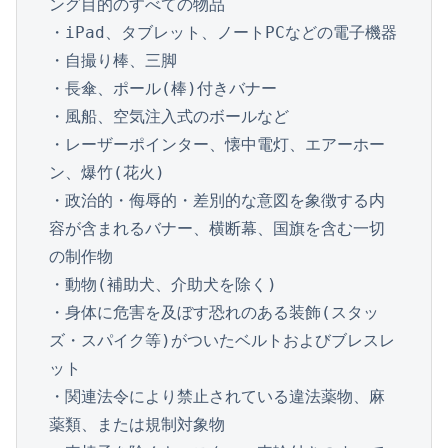
ング目的のすべての物品

・iPad、タブレット、ノートPCなどの電子機器

・自撮り棒、三脚

・長傘、ポール(棒)付きバナー

・風船、空気注入式のボールなど

・レーザーポインター、懐中電灯、エアーホー
ン、爆竹(花火)

・政治的・侮辱的・差別的な意図を象徴する内
容が含まれるバナー、横断幕、国旗を含む一切
の制作物

・動物(補助犬、介助犬を除く)

・身体に危害を及ぼす恐れのある装飾(スタッ
ズ・スパイク等)がついたベルトおよびブレスレ
ット

・関連法令により禁止されている違法薬物、麻
薬類、または規制対象物
